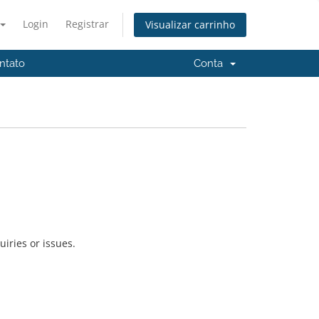
Login
Registrar
Visualizar carrinho
ntato
Conta
uiries or issues.