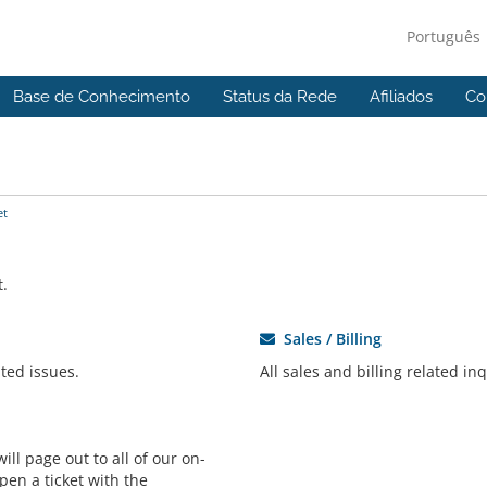
Português
Base de Conhecimento
Status da Rede
Afiliados
Co
et
t.
Sales / Billing
ted issues.
All sales and billing related inq
ll page out to all of our on-
pen a ticket with the