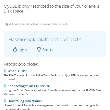
MySQL is only restricted to the size of your cPanel's
Disk space.
4 A felhasználók hasznosnak találták ezt
Hasznosnak találta ezt a választ?
Igen
Nem
Kapcsolódó cikkek
What is FTP?
The File Transfer Protocol (File Transfer Protocol) or FTP, is a communication
protocol...
Connecting to an FTP server
Using the Quick Connect barUsing Site ManagerYou can use the FileZilla Site
Manager to specify...
How to log into cPanel
cPanel (control Panel) is a management tool based on web technologies for
managing sites easily,...