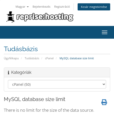
Magyar
Bejelentkezés
Regisztráció
Kosár megtekintése
Váltá
a
navig
Tudásbázis
Ügyfélkapu
Tudásbázis
cPanel
MySQL database size limit
Kategóriák
MySQL database size limit
There is no limit for the size of the data source.