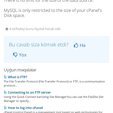
There is no limit for the size of the data source.
MySQL is only restricted to the size of your cPanel's
Disk space.
4 istifadəçi bunu faydalı hesab edir
Bu cavab sizə kömək etdi?
Hə
Yox
Uyğun məqalələr
What is FTP?
The File Transfer Protocol (File Transfer Protocol) or FTP, is a communication
protocol...
Connecting to an FTP server
Using the Quick Connect barUsing Site ManagerYou can use the FileZilla Site
Manager to specify...
How to log into cPanel
cPanel (control Panel) is a management tool based on web technologies for