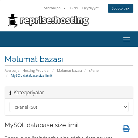
Azerbaijani
Giriş
Qeydiyyat
Səbətə bax
Naviq
keçid
Məlumat bazası
Azerbaijan Hosting Provider
Məlumat bazası
cPanel
MySQL database size limit
Kateqoriyalar
MySQL database size limit