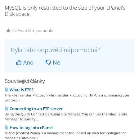
MySQL is only restricted to the size of your cPanel's
Disk space.
4 Uživatelům pomohlo
Byla tato odpověď nápomocná?
Ano
Ne
Související články
What is FTP?
The File Transfer Protocol (File Transfer Protocol) or FTP, is a communication
protocol...
Connecting to an FTP server
Using the Quick Connect barUsing Site ManagerYou can use the FileZilla Site
Manager to specify...
How to log into cPanel
cPanel (control Panel) is a management tool based on web technologies for
managing sites easily,...