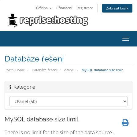
Čeština
Přihlášení
Registrace
Zobrazit košík
Toggl
navig
Databáze řešení
Portal Home
Databáze řešení
cPanel
MySQL database size limit
Kategorie
MySQL database size limit
There is no limit for the size of the data source.