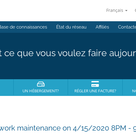
Français
Base de connaissances
État du réseau
Affiliés
Contact
t ce que vous voulez faire aujour
UN HÉBERGEMENT?
RÉGLER UNE FACTURE?
N
twork maintenance on 4/15/2020 8PM -