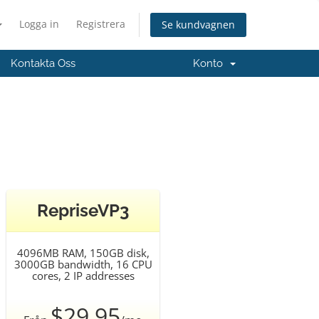
Logga in
Registrera
Se kundvagnen
Kontakta Oss
Konto
RepriseVP3
4096MB RAM, 150GB disk,
3000GB bandwidth, 16 CPU
cores, 2 IP addresses
$29.95