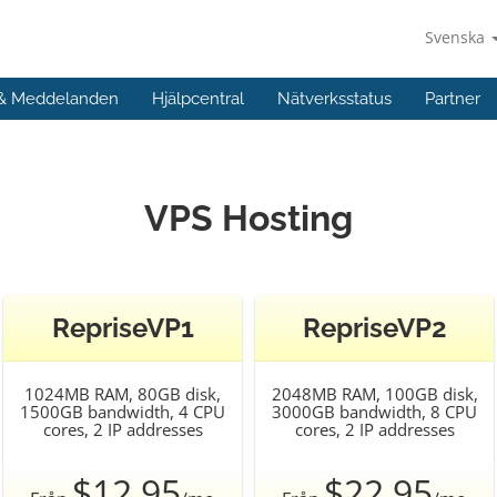
Svenska
 & Meddelanden
Hjälpcentral
Nätverksstatus
Partner
VPS Hosting
RepriseVP1
RepriseVP2
1024MB RAM, 80GB disk,
2048MB RAM, 100GB disk,
1500GB bandwidth, 4 CPU
3000GB bandwidth, 8 CPU
cores, 2 IP addresses
cores, 2 IP addresses
$12.95
$22.95