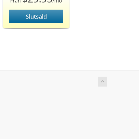
Från
/mo
Slutsåld