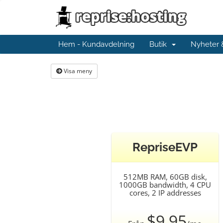
Hem - Kundavdelning
Butik
Nyheter
Visa meny
RepriseEVP
512MB RAM, 60GB disk,
1000GB bandwidth, 4 CPU
cores, 2 IP addresses
$9.95