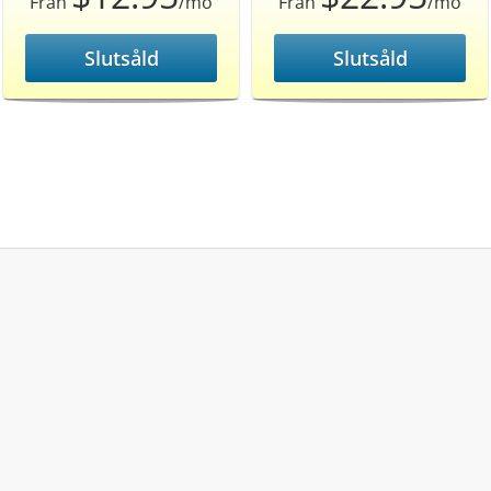
Från
/mo
Från
/mo
Slutsåld
Slutsåld