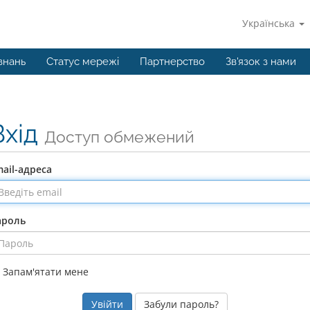
Українська
знань
Статус мережі
Партнерство
Зв'язок з нами
Вхід
Доступ обмежений
ail-адреса
ароль
Запам'ятати мене
Забули пароль?