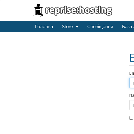
Головна
Store
Сповіщення
База 
Em
П