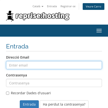
Català
Entrada
Registrar-se
Veure Carro
Toggl
navig
Entrada
Direcció Email
Contrasenya
Recordar Dades d'usuari
Ha perdut la contrasenya?