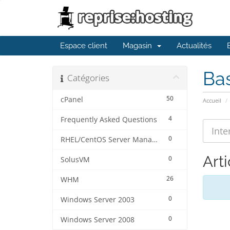
Espace client
Magasin
Actualités
Ba
Catégories
50
cPanel
Accueil
4
Frequently Asked Questions
0
RHEL/CentOS Server Management
Arti
0
SolusVM
26
WHM
0
Windows Server 2003
0
Windows Server 2008