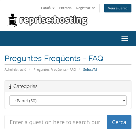
Català
Entrada
Registrar-se
Veure Carro
Toggl
navig
Preguntes Freqüents - FAQ
Administració
Preguntes Freqüents - FAQ
SolusVM
Categories