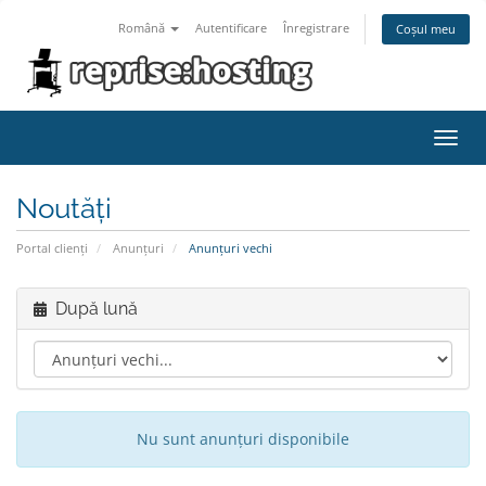
Română
Autentificare
Înregistrare
Coșul meu
Navi
Toggl
Noutăți
Portal clienți
Anunțuri
Anunțuri vechi
După lună
Nu sunt anunțuri disponibile