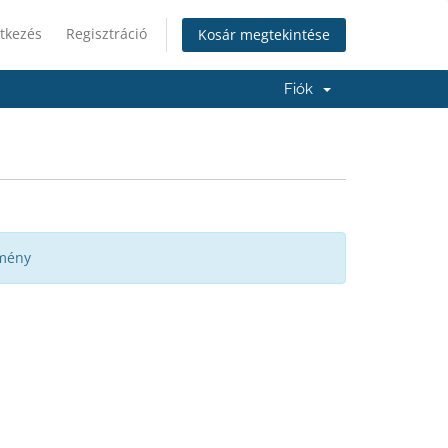
tkezés
Regisztráció
Kosár megtekintése
Fiók
emény