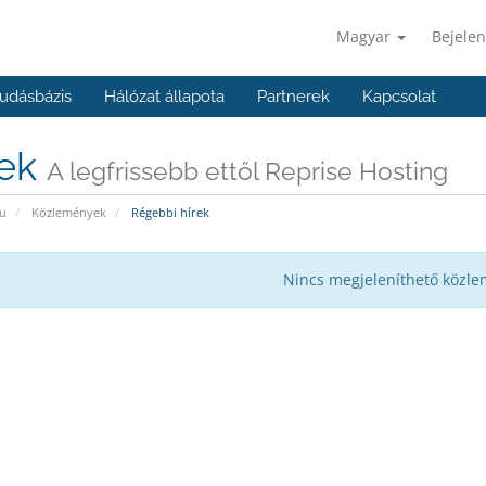
Magyar
Bejelen
udásbázis
Hálózat állapota
Partnerek
Kapcsolat
rek
A legfrissebb ettől Reprise Hosting
u
Közlemények
Régebbi hírek
Nincs megjeleníthető közl