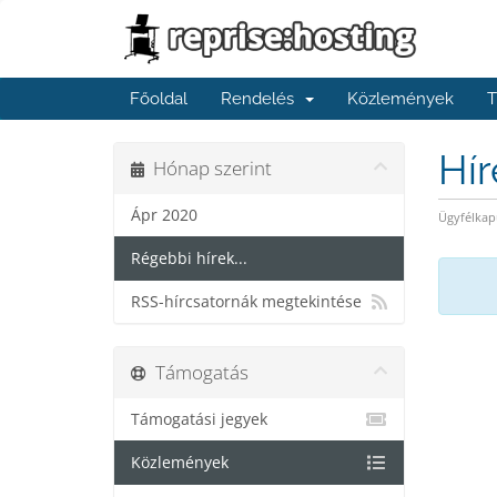
Főoldal
Rendelés
Közlemények
T
Hí
Hónap szerint
Ápr 2020
Ügyfélkap
Régebbi hírek...
RSS-hírcsatornák megtekintése
Támogatás
Támogatási jegyek
Közlemények