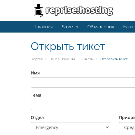
Главная
Store
Объявления
База
Открыть тикет
Портал
Панель клиента
Тикеты
Отправить тикет
Имя
Тема
Отдел
Приори