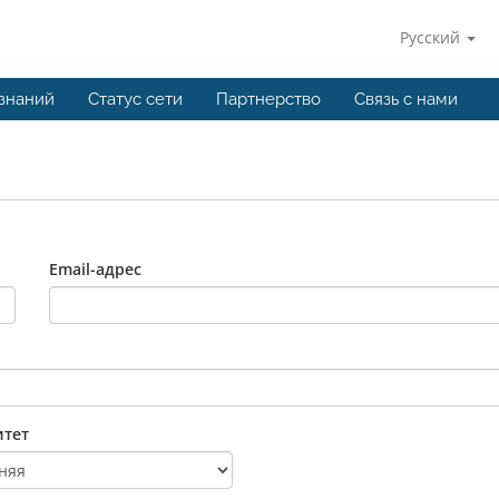
Русский
 знаний
Статус сети
Партнерство
Связь с нами
Email-адрес
тет