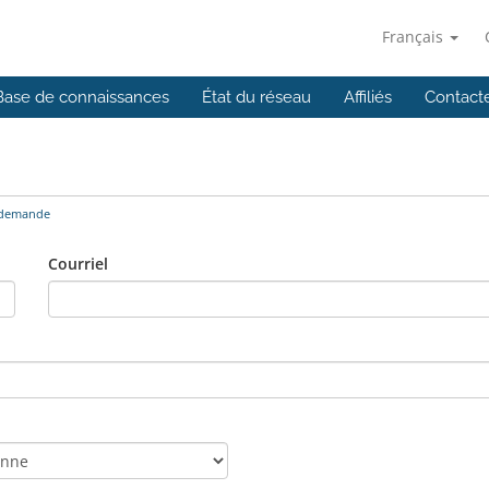
Français
Base de connaissances
État du réseau
Affiliés
Contact
 demande
Courriel