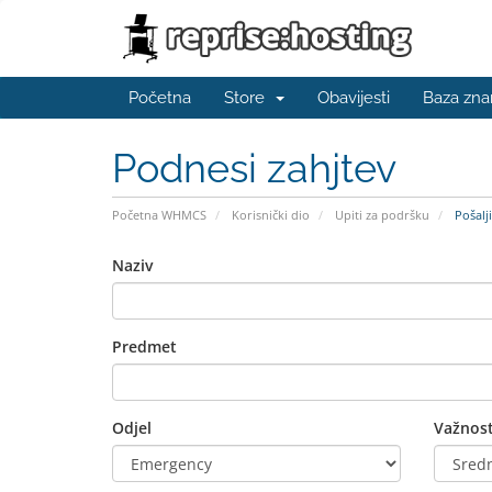
Početna
Store
Obavijesti
Baza zna
Podnesi zahjtev
Početna WHMCS
Korisnički dio
Upiti za podršku
Pošalji
Naziv
Predmet
Odjel
Važnos