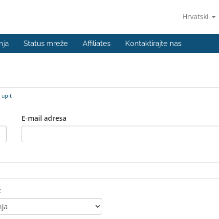
Hrvatski
nja
Status mreže
Affiliates
Kontaktirajte nas
 upit
E-mail adresa
t