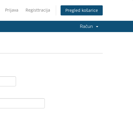
Prijava
Registtracija
Pregled košarice
Račun