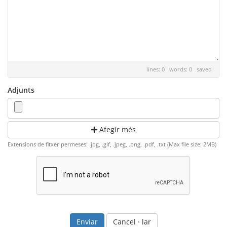
lines: 0 words: 0
saved
Adjunts
Afegir més
Extensions de fitxer permeses: .jpg, .gif, .jpeg, .png, .pdf, .txt (Max file size: 2MB)
Cancel · lar