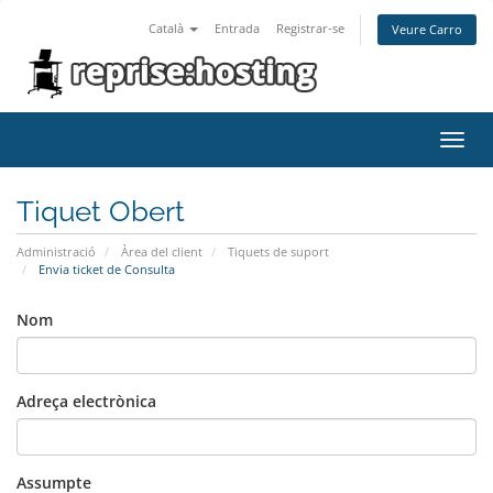
Català
Entrada
Registrar-se
Veure Carro
Toggl
navig
Tiquet Obert
Administració
Àrea del client
Tiquets de suport
Envia ticket de Consulta
Nom
Adreça electrònica
Assumpte