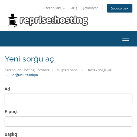
Azerbaijani
Giriş
Qeydiyyat
Səbətə bax
Naviq
keçid
Yeni sorğu aç
Azerbaijan Hosting Provider
Müştəri paneli
Dəstək sorğuları
Sorğunu təsdiqlə
Ad
E-poçt
Başlıq