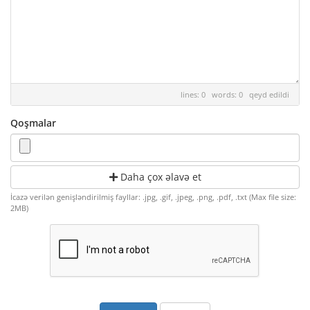
lines: 0 words: 0
qeyd edildi
Qoşmalar
Daha çox əlavə et
İcazə verilən genişləndirilmiş fayllar: .jpg, .gif, .jpeg, .png, .pdf, .txt (Max file size:
2MB)