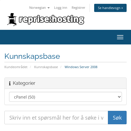
Norwegian
Logg inn
Registrer
Se handlevogn »
Bytt
navig
Kunnskapsbase
Kundeområdet
Kunnskapsbase
Windows Server 2008
Kategorier