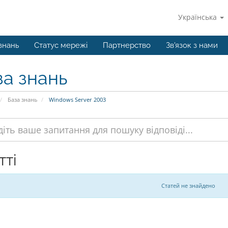
Українська
знань
Статус мережі
Партнерство
Зв'язок з нами
за знань
База знань
Windows Server 2003
тті
Статей не знайдено